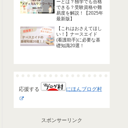
ーとは？独学でも合格
できる？受験資格や難
易度を解説！【2025年
最新版】
【これはおさえてほし
い！】ナースエイド
(看護助手)に必要な基
礎知識20選！
応援する
にほんブログ村
スポンサーリンク